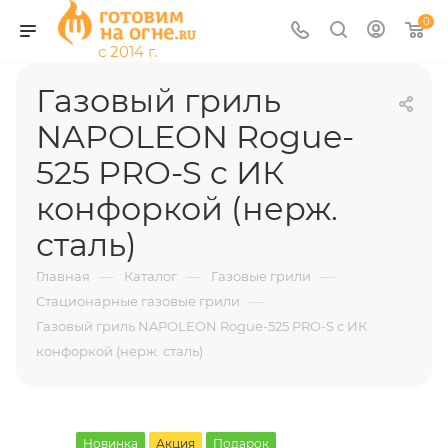
0
Газовый гриль
NAPOLEON Rogue-
525 PRO-S c ИК
конфоркой (нерж.
сталь)
—
—
—
Главная
Каталог
Газовые грили
—
Стационарные газовые грили
Газовый гриль NAPOLEON Rogue-525 PRO-S c ИК
конфоркой (нерж. сталь)
Новинка
Акция
Подарок