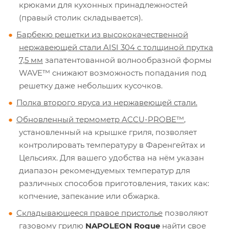
крюками для кухонных принадлежностей
(правый столик складывается).
Барбекю решетки из высококачественной
нержавеющей стали AISI 304 с толщиной прутка
7,5 мм
запатентованной волнообразной формы
WAVE™ снижают возможность попадания под
решетку даже небольших кусочков.
Полка второго яруса из нержавеющей стали.
Обновленный термометр ACCU-PROBE™
,
установленный на крышке гриля, позволяет
контролировать температуру в Фаренгейтах и
Цельсиях. Для вашего удобства на нём указан
диапазон рекомендуемых температур для
различных способов приготовления, таких как:
копчение, запекание или обжарка.
Складывающееся правое пристолье
позволяют
газовому грилю
NAPOLEON Rogue
найти свое