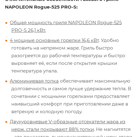
NAPOLEON Rogue-525 PRO-S:
Общая мощность гриля NAPOLEON Rogue-525
PRO-S 26,1 кВт.
4 мощные основные горелки 16,6 кВт
. Удобно
готовить на непрямом жаре. Гриль быстро
разогреется до рабочей температуры и быстро
выровняет её, если после открытия крышки
температура упала.
Алюминиевая топка
обеспечивает максимальную
долговечность и самое лучше удержание тепла. В
сочетании с мощными горелками предоставляет
наивысший комфорт при приготовлении даже в
ветреную и холодную погоду.
Двухуровневые V-образные отсекатели жара из
нерж. стали покрывают 88% топки
. Не магнитятся
- это показатель высококачественной нерж. стали