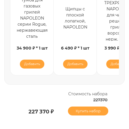
ТРЕХРЯДН
газовых
Щипцы с
NAPOLEO
грилей
плоской
для чистк
NAPOLEON
лопаткой,
решеток
серии Rogue,
NAPOLEON
гриля с
нержавеющая
ворсом и
сталь
нерж. стал
34 900 ₽ * 1 шт
6 490 ₽ * 1 шт
3 990 ₽ * 1 
Добавить
Добавить
Добавить
Стоимость набора
227370
227 370 ₽
Купить набор