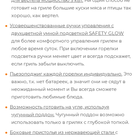
для вертела мощностью 5 кВт.
Ни один способ не
готовит на гриле большие куски мяса и птицы так
хорошо, как вертел.
Усовершенствованные ручки управления с
двухцветной умной подсветкой SAFETY GLOW
для более комфортного управления грилем в
любое время суток. При включении горелки
подсветка ручки меняет цвет и всегда подскажет,
если гриль забыли выключить.
Пьезоподжиг каждой горелки индивидуально.
Это
важно, т.к. нет батареек, а значит они не сядут в
неожиданный момент и Вы всегда сможете
приготовить любимые блюда.
Возможность готовить на угле, используя
чугунный поддон.
Чугунный поддон возможно
использовать только в грилях с глубокой топкой.
Боковые пристолья из нержавеющей стали
с