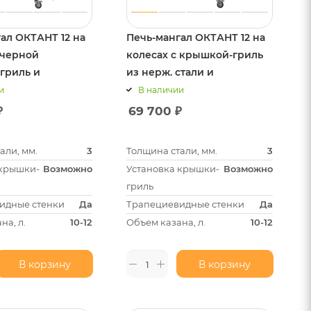
ал ОКТАНТ 12 на
Печь-мангал ОКТАНТ 12 на
 черной
колесах с крышкой-гриль
гриль и
из нерж. стали и
 из нерж. стали
решетками
и
В наличии
₽
69 700
₽
али, мм.
3
Толщина стали, мм.
3
 крышки-
Возможно
Установка крышки-
Возможно
гриль
идные стенки
Да
Трапециевидные стенки
Да
на, л.
10-12
Объем казана, л.
10-12
В корзину
В корзину