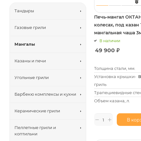
Тандыры
Печь-мангал ОКТАН
колесах, под казан 
Газовые грили
мангальная чаша 3
съемная
В наличии
Мангалы
49 900
₽
Казаны и печи
Толщина стали, мм.
Установка крышки-
В
Угольные грили
гриль
Трапециевидные сте
Барбекю комплексы и кухни
Объем казана, л.
Керамические грили
В кор
Пеллетные грили и
коптильни