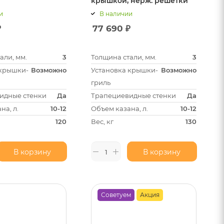
крышкой, нерж. решетки
и
В наличии
₽
77 690
₽
али, мм.
3
Толщина стали, мм.
3
 крышки-
Возможно
Установка крышки-
Возможно
гриль
идные стенки
Да
Трапециевидные стенки
Да
на, л.
10-12
Объем казана, л.
10-12
120
Вес, кг
130
В корзину
В корзину
Советуем
Акция