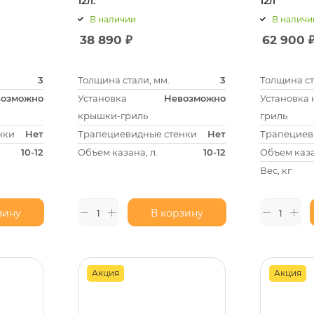
12л.
12л
В наличии
В наличи
38 890
₽
62 900
3
Толщина стали, мм.
3
Толщина ст
возможно
Установка
Невозможно
Установка
крышки-гриль
гриль
нки
Нет
Трапециевидные стенки
Нет
Трапециев
10-12
Объем казана, л.
10-12
Объем каза
Вес, кг
зину
В корзину
Акция
Акция