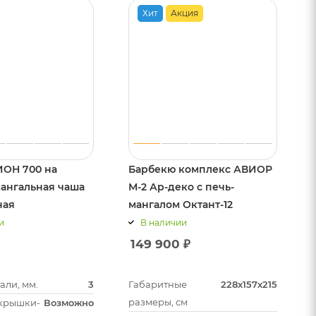
Хит
Акция
ИОН 700 на
Барбекю комплекс АВИОР
мангальная чаша
М-2 Ар-деко с печь-
ная
мангалом Октант-12
и
В наличии
149 900
₽
али, мм.
3
Габаритные
228х157х215
размеры, см
 крышки-
Возможно