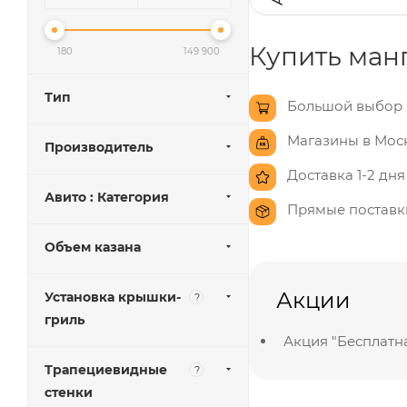
Купить манг
180
149 900
Тип
Большой выбор 
Магазины в Мос
Производитель
Доставка 1-2 дня
Авито : Категория
Прямые поставки
Объем казана
Акции
Установка крышки-
?
гриль
Акция "Бесплатна
Трапециевидные
?
стенки