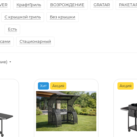
VER
КрафтГриль
ВОЗРОЖДЕНИЕ
GRATAR
РАКЕТА
С крышкой гриль
Без крышки
Есть
есами
Стационарный
ние)
Хит
Акция
Акция