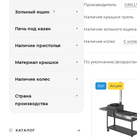
Производитель
GRILL
Зольный ящик
?
Наличие крышки гриль
Печь под казан
Наличие зольного ящика
Наличие колес
С кол
Наличие пристолья
По умолчанию (возраста
Материал крышки
Наличие колес
Хит
Акция
Страна
производства
КАТАЛОГ