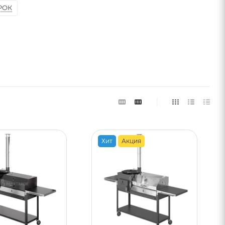
РОК
Хит
Акция