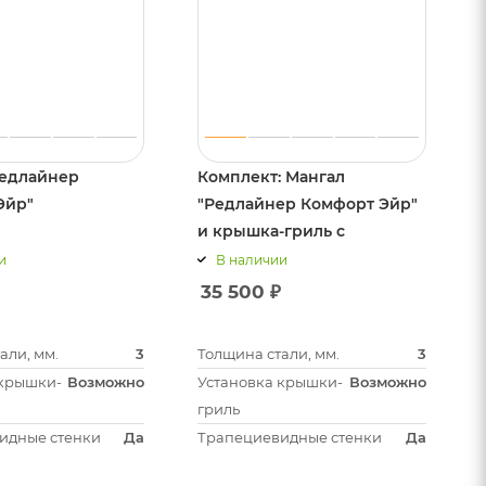
Редлайнер
Комплект: Мангал
Эйр"
"Редлайнер Комфорт Эйр"
и крышка-гриль с
решеткой барбекю
и
В наличии
35 500
₽
али, мм.
3
Толщина стали, мм.
3
 крышки-
Возможно
Установка крышки-
Возможно
гриль
идные стенки
Да
Трапециевидные стенки
Да