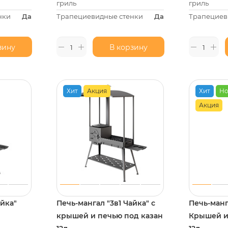
гриль
гриль
нки
Да
Трапециевидные стенки
Да
Трапециев
зину
В корзину
Хит
Акция
Хит
Но
Акция
айка"
Печь-мангал "3в1 Чайка" с
Печь-манг
крышей и печью под казан
Крышей и