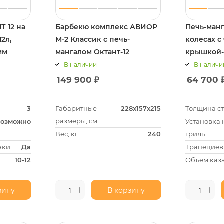
Т 12 на
Барбекю комплекс АВИОР
Печь-манг
12л,
М-2 Классик с печь-
колесах с
мм
мангалом Октант-12
крышкой-
решетками
В наличии
В наличи
149 900
₽
64 700
3
Габаритные
228х157х215
Толщина ст
размеры, см
озможно
Установка
Вес, кг
240
гриль
нки
Да
Трапециев
10-12
Объем каза
зину
В корзину