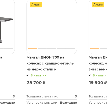
Акция
Акция
на
Мангал ДИОН 700 на
Мангал Д
колесах с крышкой-гриль
колесах, 
из нерж. стали и
3мм съем
. стали
решетками
В наличии
В наличи
39 700
₽
19 900
₽
3
Толщина стали, мм.
3
Толщина ст
озможно
Установка крышки-
Возможно
Установка