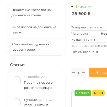
В наличии
Пикантные креветки на
29 900
₽
дощечке на гриле
Филе лосося на дощечке на
Толщина стали, мм.
гриле
Установка
Не
крышки-гриль
Яблочный штрудель на
Трапециевидные сте
газовом гриле
Объем казана, л.
Статьи
В кор
30 октября 2019
Правила первого
розжига тандыра
Новинка
Акция
Лучшие печи под
казан. Рейтинг