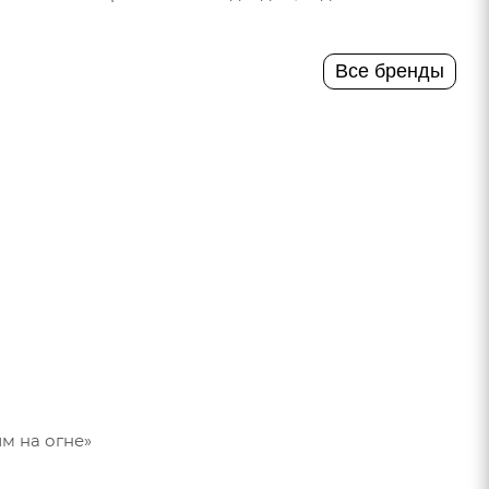
Все бренды
им на огне»