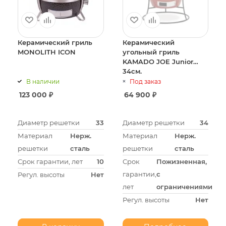
Керамический гриль
Керамический
MONOLITH ICON
угольный гриль
KAMADO JOE Junior
34см.
В наличии
Под заказ
123 000
₽
64 900
₽
Диаметр решетки
33
Диаметр решетки
34
Материал
Нерж.
Материал
Нерж.
решетки
сталь
решетки
сталь
Срок гарантии, лет
10
Срок
Пожизненная,
гарантии,
с
Регул. высоты
Нет
лет
ограничениями
Регул. высоты
Нет