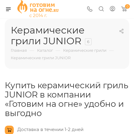
0
Керамические
грили JUNIOR
6
—
—
—
Главная
Каталог
Керамические грили
Керамические грили JUNIOR
Купить керамический гриль
JUNIOR в компании
«Готовим на огне» удобно и
выгодно
Доставка в течении 1-2 дней