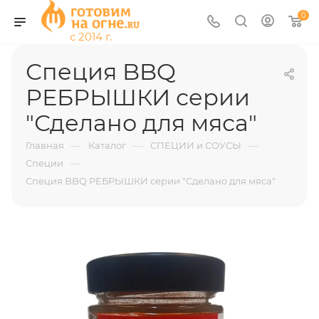
0
Специя BBQ
РЕБРЫШКИ серии
"Сделано для мяса"
—
—
—
Главная
Каталог
СПЕЦИИ и СОУСЫ
—
Специи
Специя BBQ РЕБРЫШКИ серии "Сделано для мяса"