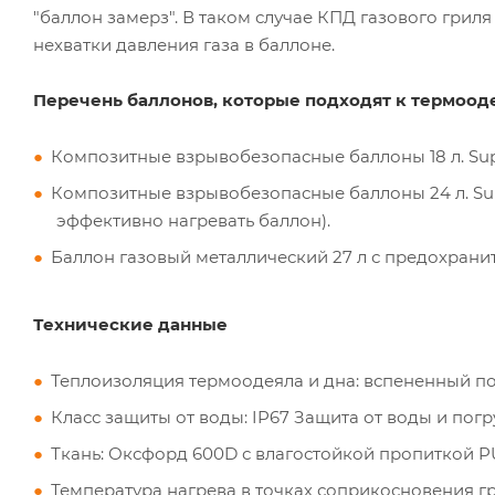
"баллон замерз". В таком случае КПД газового гриля
нехватки давления газа в баллоне.
Перечень баллонов, которые подходят к термооде
Композитные взрывобезопасные баллоны 18 л. Supre
Композитные взрывобезопасные баллоны 24 л. Supre
эффективно нагревать баллон).
Баллон газовый металлический 27 л с предохранит
Технические данные
Теплоизоляция термоодеяла и дна: вспененный по
Класс защиты от воды: IP67 Защита от воды и погр
Ткань: Оксфорд 600D с влагостойкой пропиткой P
Температура нагрева в точках соприкосновения гр