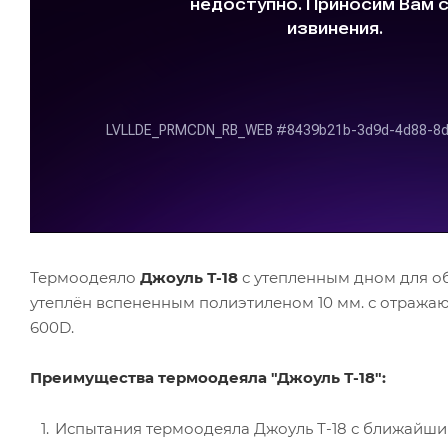
Термоодеяло
Джоуль Т-18
с утепленным дном для обо
утеплён вспененным полиэтиленом 10 мм. с отража
600D.
Преимущества термоодеяла "Джоуль Т-18":
Испытания термоодеяла Джоуль Т-18 с ближайши