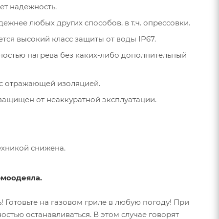
ет надежность.
ежнее любых других способов, в т.ч. опрессовки.
ся высокий класс защиты от воды IP67.
ностью нагрева без каких-либо дополнительный
 с отражающей изоляцией.
 защищен от неаккуратной эксплуатации.
ехникой снижена.
рмоодеяла.
! Готовьте на газовом гриле в любую погоду! При
стью останавливаться. В этом случае говорят