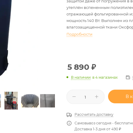
защитой даже от погружения в в
утеплён вспененным полиэтилен
отражающей фольгированной и
мощность 140 Вт. Выполнен из п
влагозащищенной ткани Оксфор
Подробности
5 890
₽
В наличии
:
в 4 магазинах
В 
Рассчитать доставку
Самовывоз сегодня - бесплатн
Доставка 1-3 дня от 490 ₽