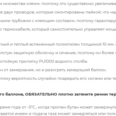
и множества клемм, поэтому это существенно увеличива
е двух проводов, которые смонтированы пайкой, что над
ми трубками с клеющим составом, поэтому гарантирует
 термокабеля, который самостоятельно управляет мощ
лотный и теплый вспененный полиэтилен толщиной 10 мм.
толстую защитную оболочку и сечение, поэтому он более
остойкую пропитку PU1000 водного столба.
н от замерзания, но и разогреть замерзший баллон.
этому вероятность случайно повредить его ногами или т
ого баллона, ОБЯЗАТЕЛЬНО плотно затяните ремни те
емя года от -5°С., когда пропан-бутан может замерзнуть
ется инеем и подача газа может замедляться или полно