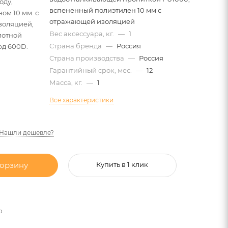
оду,
вспененный полиэтилен 10 мм с
ом 10 мм. с
отражающей изоляцией
золяцией,
Вес аксессуара, кг.
—
1
лотной
Страна бренда
—
Россия
д 600D.
Страна производства
—
Россия
Гарантийный срок, мес.
—
12
Масса, кг.
—
1
Все характеристики
Нашли дешевле?
корзину
Купить в 1 клик
о