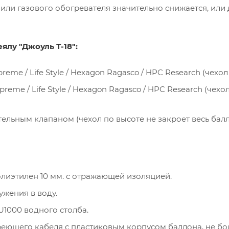
 или газового обогревателя значительно снижается, или
ялу "Джоуль Т-18":
me / Life Style / Hexagon Ragasco / HPC Research (чехол
me / Life Style / Hexagon Ragasco / HPC Research (чехол
ельным клапаном (чехол по высоте не закроет весь балл
лиэтилен 10 мм. с отражающей изоляцией.
ужения в воду.
U1000 водного столба.
еющего кабеля с пластиковым корпусом баллона, не более