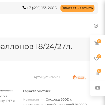
+7 (495) 133-2085
Заказать звонок
0
аллонов 18/24/27л.
0
0
Артикул:
221222-1
пленным
Характеристики
лонов
Материал
—
Оксфорд 600D c
иту IP67 с
водоотталкивающей пропиткой PU1000;