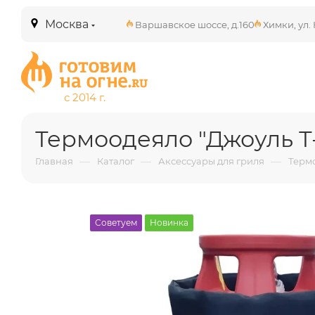
Москва
Варшавское шоссе, д.160
Химки, ул. 
Термоодеяло "Джоуль Т-
—
—
—
Главная
Каталог
Аксессуары для гриля
Термо
Советуем
Новинка