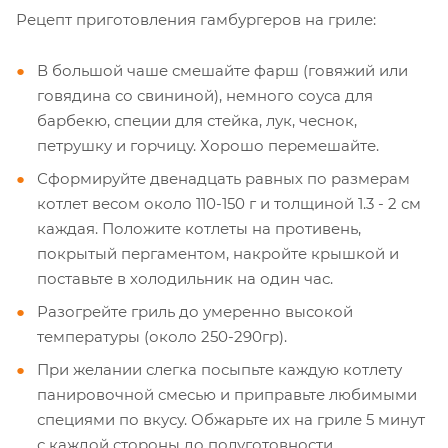
Рецепт приготовления гамбургеров на гриле:
В большой чаше смешайте фарш (говяжий или
говядина со свининой), немного соуса для
барбекю, специи для стейка, лук, чеснок,
петрушку и горчицу. Хорошо перемешайте.
Сформируйте двенадцать равных по размерам
котлет весом около 110-150 г и толщиной 1.3 - 2 см
каждая. Положите котлеты на противень,
покрытый пергаментом, накройте крышкой и
поставьте в холодильник на один час.
Разогрейте гриль до умеренно высокой
температуры (около 250-290гр).
При желании слегка посыпьте каждую котлету
панировочной смесью и приправьте любимыми
специями по вкусу. Обжарьте их на гриле 5 минут
с каждой стороны до полуготовности.