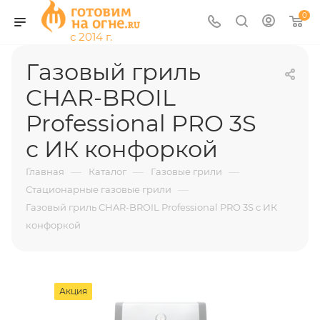
0
Газовый гриль
CHAR-BROIL
Professional PRO 3S
с ИК конфоркой
—
—
—
Главная
Каталог
Газовые грили
—
Стационарные газовые грили
Газовый гриль CHAR-BROIL Professional PRO 3S с ИК
конфоркой
Акция