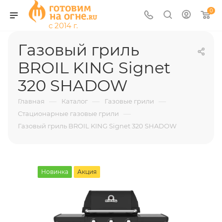
0
Газовый гриль
BROIL KING Signet
320 SHADOW
—
—
—
Главная
Каталог
Газовые грили
—
Стационарные газовые грили
Газовый гриль BROIL KING Signet 320 SHADOW
Новинка
Акция