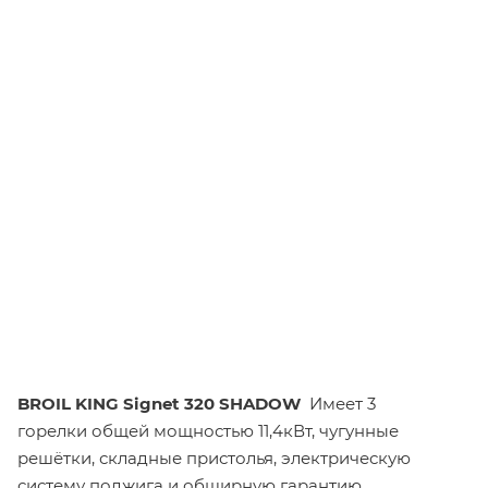
BROIL KING Signet 320 SHADOW
Имеет 3
горелки
общей
мощностью 11,4кВт, чугунные
решётки, складные пристолья, электрическую
систему поджига и обширную гарантию.