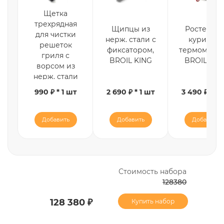
Щетка
трехрядная
Щипцы из
Ростер дл
для чистки
нерж. стали с
курицы с
решеток
фиксатором,
термометро
гриля с
BROIL KING
BROIL KIN
ворсом из
нерж. стали
990 ₽ * 1 шт
2 690 ₽ * 1 шт
3 490 ₽ * 1 
Добавить
Добавить
Добавить
Стоимость набора
128380
128 380 ₽
Купить набор