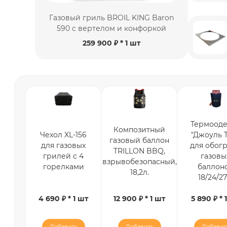
Газовый гриль BROIL KING Baron
590 c вертелом и конфоркой
259 900 ₽
* 1 шт
Термооде
Композитный
Чехол XL-156
"Джоуль Т
газовый баллон
для газовых
для обог
TRILLON BBQ,
грилей c 4
газовы
взрывобезопасный,
горелками
баллон
18,2л.
18/24/27
4 690 ₽ * 1 шт
12 900 ₽ * 1 шт
5 890 ₽ * 
Добавить
Добавить
Добавит