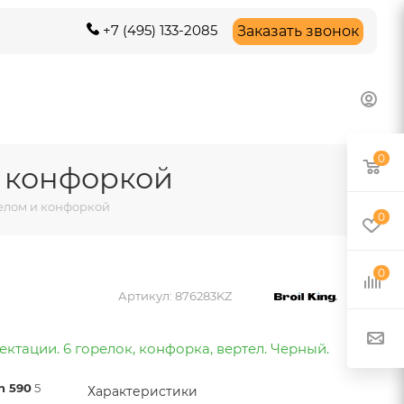
+7 (495) 133-2085
Заказать звонок
0
и конфоркой
телом и конфоркой
0
0
Артикул:
876283KZ
ктации. 6 горелок, конфорка, вертел. Черный.
n 590
5
Характеристики