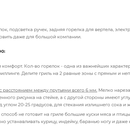
ок, подсветка ручек, задняя горелка для вертела, элек
товить даже для большой компании.
90:
комфорт. Кол-во горелок - одна из важнейших характери
ллинге. Делите гриль на 2 равные зоны с прямым и неп
 расстоянием между прутьями всего 6 мм.
Мелко нарезан
ного рисунка на стейке, а с другой стороны имеют угл
 углом 20-25 градусов, для стекания излишнего сока и 
способ не готовит на гриле большие куски мяса и птиц
о устанавливать курицу, индейку, баранью ногу и даже