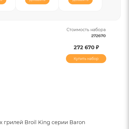
Стоимость набора
272670
272 670 ₽
Купить набор
 грилей Broil King серии Baron