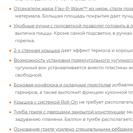
Отсекатели жара Flav-R-Wave™ из нерж. стали пок
материала. Большая площадь покрытия дает лучш
Удобные ручки с подсветкой позволят готовить в 
выпечка пиццы. Кроме самой подсветки, в ручках
горелка.
2-х стенная крышка
дает эффект термоса и хорошо
Возможность установки прямоугольного чугунного
чугунный вок устанавливается вместо пластины и
свободной;
Боковая конфорка и складные пристолья
добавляю
гарниров, а также выполнит функцию кухонной п
Крышка с системой Roll-On
не требует располагать
Тумба гриля с дверцами закрытой конструкции
защ
задуванию пламени. Баллон в тумбе располагаетс
Основание гриля усилено специальными рёбрами