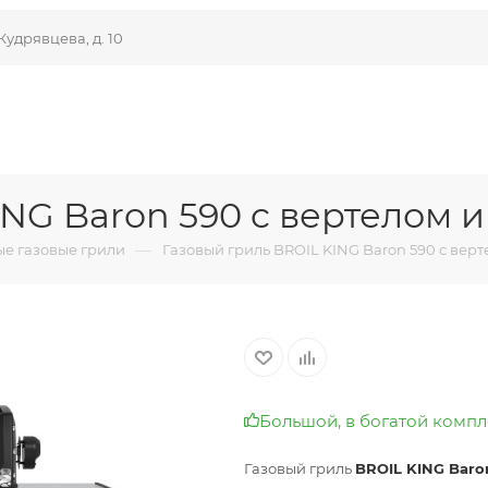
Кудрявцева, д. 10
ING Baron 590 c вертелом 
—
е газовые грили
Газовый гриль BROIL KING Baron 590 c вер
Большой, в богатой компле
Газовый гриль
BROIL KING Baro