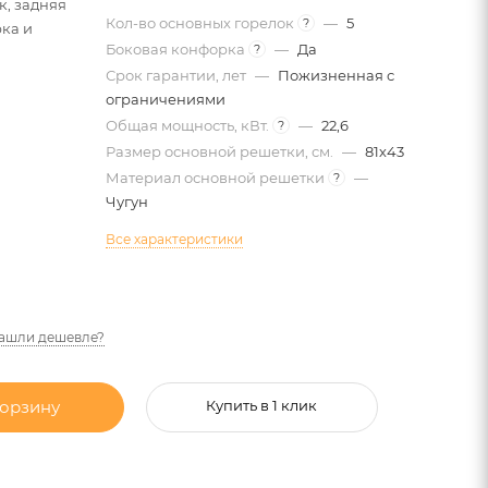
к, задняя
Кол-во основных горелок
—
5
?
рка и
Боковая конфорка
—
Да
?
Срок гарантии, лет
—
Пожизненная с
ограничениями
Общая мощность, кВт.
—
22,6
?
Размер основной решетки, см.
—
81х43
Материал основной решетки
—
?
Чугун
Все характеристики
ашли дешевле?
корзину
Купить в 1 клик