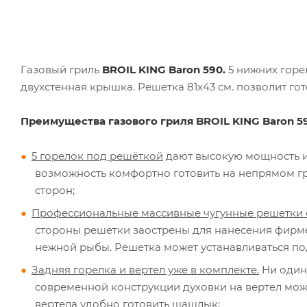
Газовый гриль
BROIL KING Baron 590.
5 нижних горел
двухстенная крышка. Решетка 81x43 см. позволит го
Преимущества газового гриля BROIL KING Baron 5
5 горелок под решёткой
дают высокую мощность и 
возможность комфортно готовить на непрямом гри
сторон;
Профессиональные массивные чугунные решетки с
стороны решетки заострены для нанесения фирмен
нежной рыбы. Решетка может устанавливаться под
Задняя горелка и вертел уже в комплекте.
Ни один 
современной конструкции духовки на вертел можн
вертела удобно готовить шашлык;