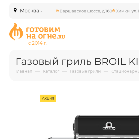
Москва
Варшавское шоссе, д.160
Химки, ул. 
Газовый гриль BROIL K
—
—
—
Главная
Каталог
Газовые грили
Стационарны
Акция