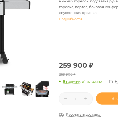
нижних горелок, подсветка руче
горелка, вертел, боковая конфо
двухстенная крышка.
Подробности
259 900
₽
269 900
₽
Н
В наличии
:
в 1 магазине
В 
Рассчитать доставку