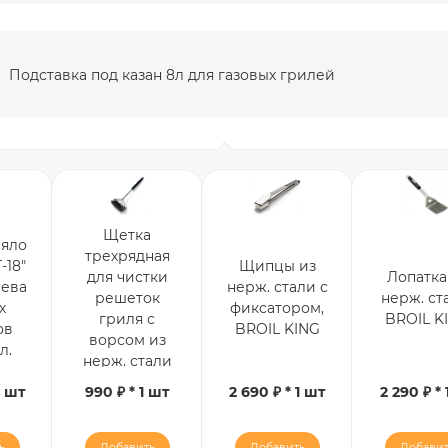
Подставка под казан 8л для газовых грилей
Щетка
яло
трехрядная
-18"
Щипцы из
для чистки
Лопатка
рева
нерж. стали с
решеток
нерж. ст
х
фиксатором,
гриля с
BROIL K
ов
BROIL KING
ворсом из
л.
нерж. стали
1 шт
990 ₽ * 1 шт
2 690 ₽ * 1 шт
2 290 ₽ * 
ь
Добавить
Добавить
Добавит