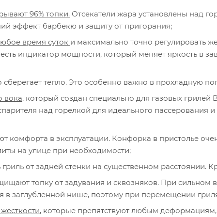
рывают 96% топки.
Отсекатели жара установлены над гор
ий эффект барбекю и защиту от пригорания;
любое время суток
и максимально точно регулировать же
 есть индикатор мощности, который меняет яркость в з
 сберегает тепло. Это особенно важно в прохладную пог
 вока,
который создан специально для газовых грилей 
спарителя над горелкой для идеального пассерования и
т комфорта в эксплуатации. Конфорка в пристолье очен
литы на улице при необходимости;
 гриль от задней стенки на существенном расстоянии. Кр
ищают топку от задувания и сквозняков. При сильном 
я в заглубленной нише, поэтому при перемещении гриля
 жёсткости
, которые препятствуют любым деформациям,