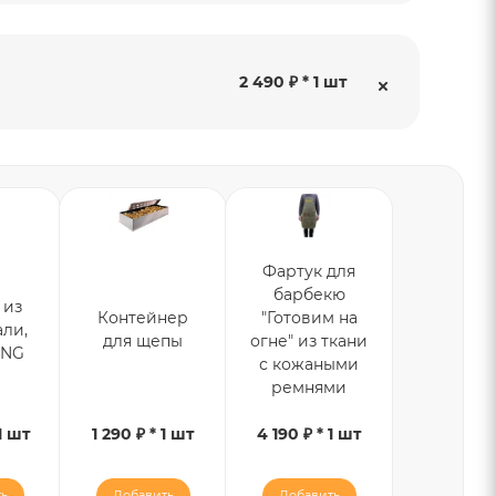
2 490 ₽ * 1 шт
Фартук для
барбекю
 из
Контейнер
"Готовим на
али,
для щепы
огне" из ткани
ING
с кожаными
ремнями
1 шт
1 290 ₽ * 1 шт
4 190 ₽ * 1 шт
ь
Добавить
Добавить