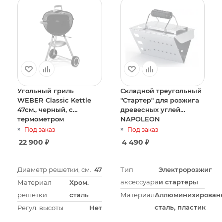
Угольный гриль
Складной треугольный
WEBER Classic Kettle
"Стартер" для розжига
47см., черный, с
древесных углей
термометром
NAPOLEON
Под заказ
Под заказ
22 900
₽
4 490
₽
Диаметр решетки, см.
47
Тип
Электророзжиг
аксессуара
и стартеры
Материал
Хром.
решетки
сталь
Материал
Аллюминизирован
сталь, пластик
Регул. высоты
Нет