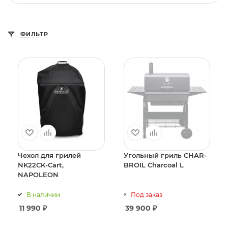
ФИЛЬТР
Чехол для грилей
Угольный гриль CHAR-
NK22CK-Cart,
BROIL Charcoal L
NAPOLEON
В наличии
Под заказ
11 990
₽
39 900
₽