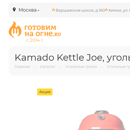
Москва
Варшавское шоссе, д.160
Химки, ул. 
Kamado Kettle Joe, уго
—
—
—
Главная
Каталог
Угольные грили
Угольные г
Акция