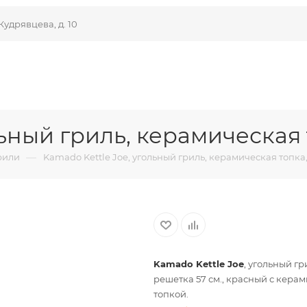
Кудрявцева, д. 10
льный гриль, керамическая 
—
рили
Kamado Kettle Joe, угольный гриль, керамическая топка
Kamado Kettle Joe
, угольный гр
решетка 57 см., красный с кера
топкой.