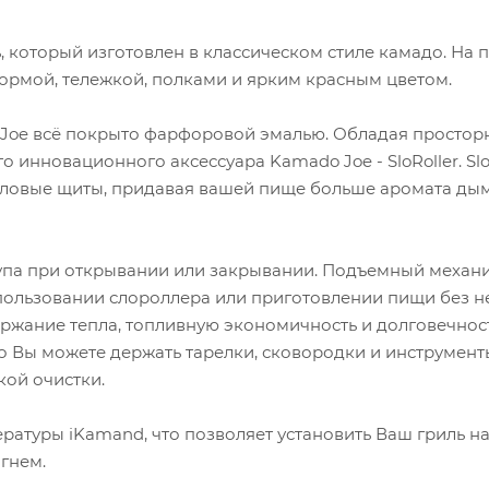
, который изготовлен в классическом стиле камадо. На 
ормой, тележкой, полками и ярким красным цветом.
Joe всё покрыто фарфоровой эмалью. Обладая просторным
инновационного аксессуара Kamado Joe - SloRoller. Sl
ловые щиты, придавая вашей пище больше аромата дыма
упа при открывании или закрывании. Подъемный механи
льзовании слороллера или приготовлении пищи без нег
ержание тепла, топливную экономичность и долговечнос
то Вы можете держать тарелки, сковородки и инструмент
кой очистки.
ературы iKamand, что позволяет установить Ваш гриль на
огнем.