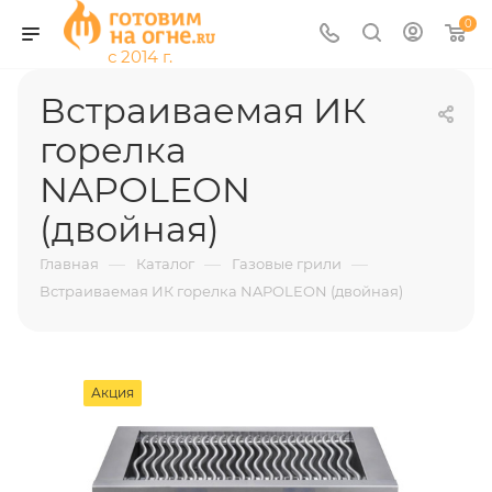
0
Встраиваемая ИК
горелка
NAPOLEON
(двойная)
—
—
—
Главная
Каталог
Газовые грили
Встраиваемая ИК горелка NAPOLEON (двойная)
Акция