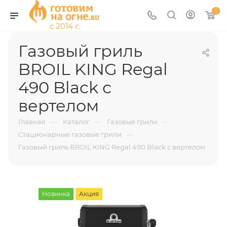
0
Газовый гриль
BROIL KING Regal
490 Black с
вертелом
—
—
—
Главная
Каталог
Газовые грили
—
Стационарные газовые грили
Газовый гриль BROIL KING Regal 490 Black с вертелом
Новинка
Акция