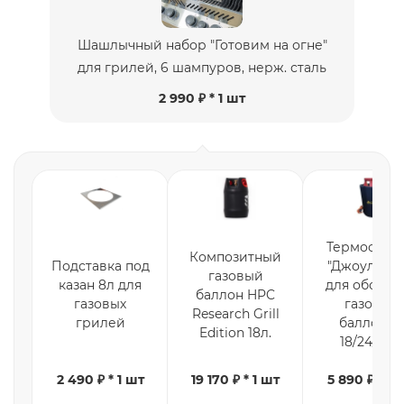
Шашлычный набор "Готовим на огне"
для грилей, 6 шампуров, нерж. сталь
2 990 ₽ * 1 шт
Термоодея
Композитный
Подставка под
"Джоуль Т-1
газовый
казан 8л для
для обогре
баллон HPC
газовых
газовых
Research Grill
грилей
баллонов
Edition 18л.
18/24/27л.
2 490 ₽ * 1 шт
19 170 ₽ * 1 шт
5 890 ₽ * 1 