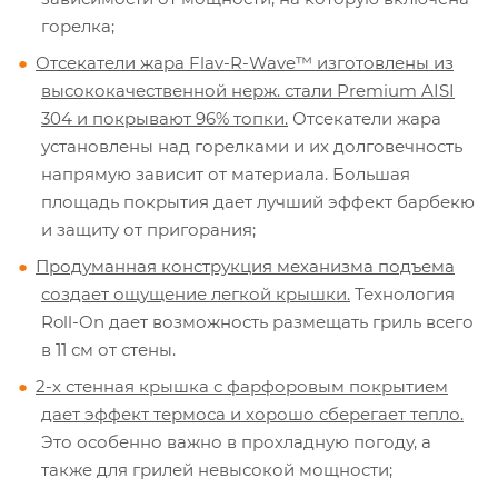
горелка;
Отсекатели жара Flav-R-Wave™ изготовлены из
высококачественной нерж. стали Premium AISI
304 и покрывают 96% топки.
Отсекатели жара
установлены над горелками и их долговечность
напрямую зависит от материала. Большая
площадь покрытия дает лучший эффект барбекю
и защиту от пригорания;
Продуманная конструкция механизма подъема
создает ощущение легкой крышки.
Технология
Roll-On дает возможность размещать гриль всего
в 11 см от стены.
2-х стенная крышка с фарфоровым покрытием
дает эффект термоса и хорошо сберегает тепло.
Это особенно важно в прохладную погоду, а
также для грилей невысокой мощности;