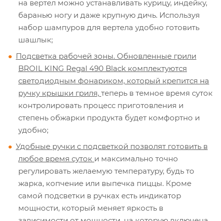
на вертел можно устанавливать курицу, индейку,
баранью ногу и даже крупную дичь. Используя
набор шампуров для вертела удобно готовить
шашлык;
Подсветка рабочей зоны. Обновленные грили
BROIL KING Regal 490 Black комплектуются
светодиодным фонариком, который крепится на
ручку крышки гриля,
теперь в темное время суток
контролировать процесс приготовления и
степень обжарки продукта будет комфортно и
удобно;
Удобные ручки с подсветкой позволят готовить в
любое время суток
и максимально точно
регулировать желаемую температуру, будь то
жарка, копчение или выпечка пиццы. Кроме
самой подсветки в ручках есть индикатор
мощности, который меняет яркость в
зависимости от мощности, на которую включена