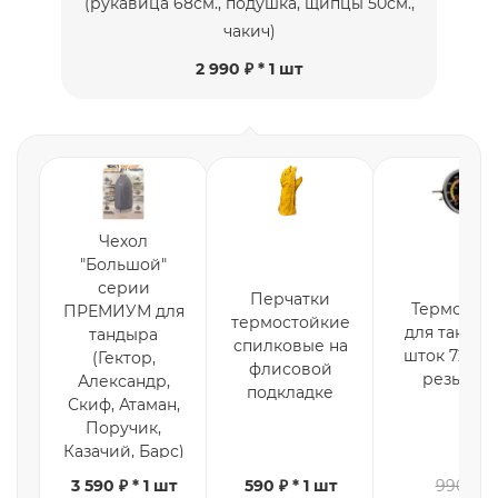
(рукавица 68см., подушка, щипцы 50см.,
чакич)
2 990 ₽ * 1 шт
Чехол
"Большой"
серии
Перчатки
Термомет
ПРЕМИУМ для
термостойкие
для тандыр
тандыра
спилковые на
шток 72мм.,
(Гектор,
флисовой
резьбой
Александр,
подкладке
Скиф, Атаман,
Поручик,
Казачий, Барс)
3 590 ₽ * 1 шт
590 ₽ * 1 шт
990 ₽