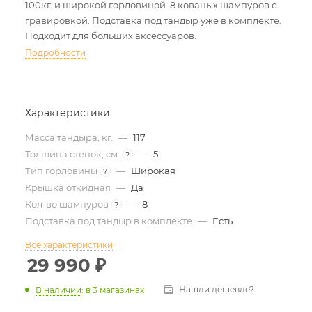
100кг. и широкой горловиной. 8 кованых шампуров с
гравировкой. Подставка под тандыр уже в комплекте.
Подходит для больших аксессуаров.
Подробности
Характеристики
Масса тандыра, кг.
—
117
Толщина стенок, см.
—
5
?
Тип горловины
—
Широкая
?
Крышка откидная
—
Да
Кол-во шампуров
—
8
?
Подставка под тандыр в комплекте
—
Есть
Все характеристики
29 990
₽
Нашли дешевле?
В наличии
:
в 3 магазинах