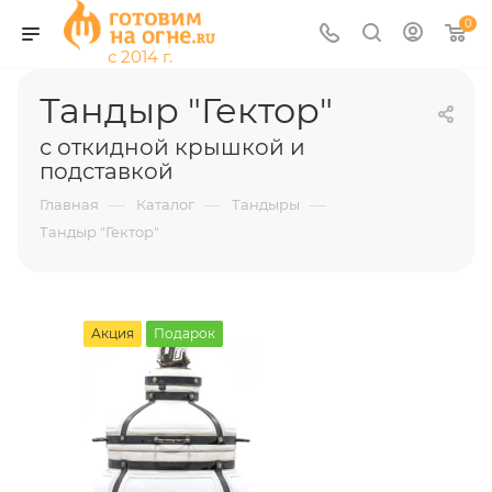
0
Тандыр "Гектор"
с откидной крышкой и
подставкой
—
—
—
Главная
Каталог
Тандыры
Тандыр "Гектор"
Акция
Подарок