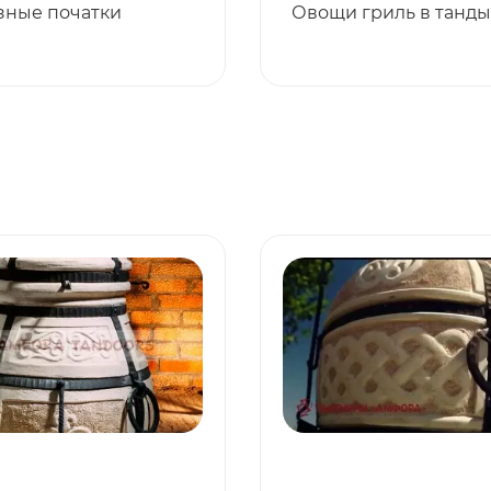
зные початки
Овощи гриль в танд