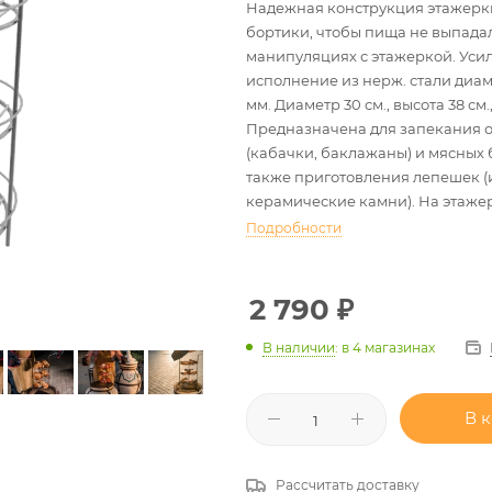
Надежная конструкция этажерк
бортики, чтобы пища не выпада
манипуляциях с этажеркой. Уси
исполнение из нерж. стали диам
мм. Диаметр 30 см., высота 38 см., 
Предназначена для запекания 
(кабачки, баклажаны) и мясных 
также приготовления лепешек (
керамические камни). На этаже
устанавливать сковороды и кеци
Подробности
для тандыров с большой горлов
(Гектор, Степной, Скиф, Атаман, 
Восточный, Аладдин).
2 790
₽
В наличии
:
в 4 магазинах
В 
Рассчитать доставку