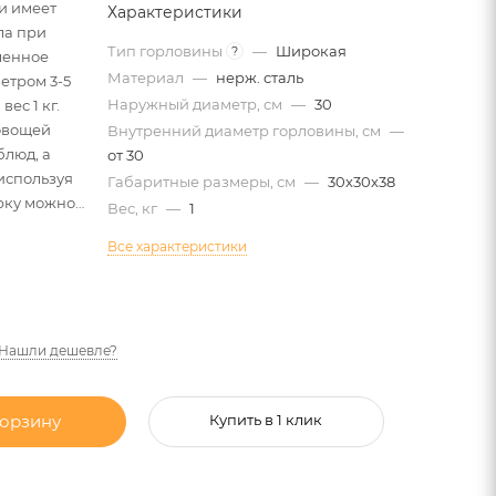
и имеет
Характеристики
ла при
Тип горловины
—
Широкая
?
ленное
Материал
—
нерж. сталь
етром 3-5
Наружный диаметр, см
—
30
вес 1 кг.
овощей
Внутренний диаметр горловины, см
—
блюд, а
от 30
используя
Габаритные размеры, см
—
30х30х38
рку можно
Вес, кг
—
1
. Подходит
Все характеристики
иной
Дастархан,
Нашли дешевле?
корзину
Купить в 1 клик