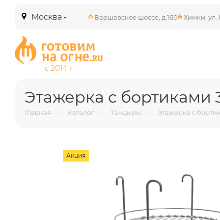
Москва
Варшавское шоссе, д.160
Химки, ул. 
Этажерка с бортиками 
—
—
—
Главная
Каталог
Тандыры
Этажерка с бортик
Акция