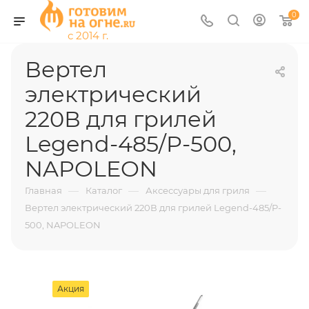
0
Вертел
электрический
220В для грилей
Legend-485/P-500,
NAPOLEON
—
—
—
Главная
Каталог
Аксессуары для гриля
Вертел электрический 220В для грилей Legend-485/P-
500, NAPOLEON
Акция