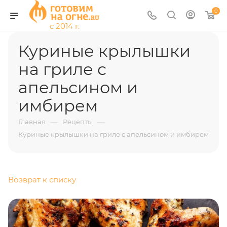
0
Куриные крылышки
на гриле с
апельсином и
имбирем
—
—
Главная
Рецепты
Куриные крылышки на гриле с апельсином и имбирем
Возврат к списку