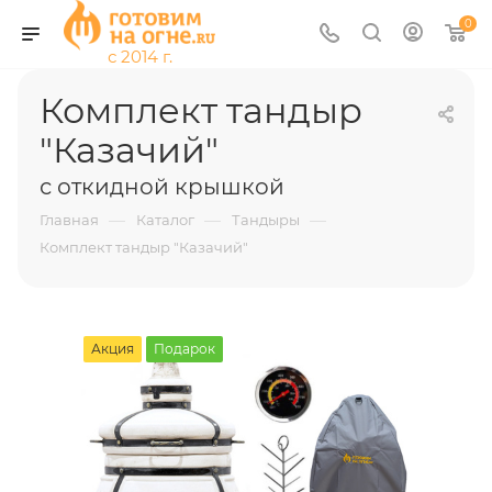
0
Комплект тандыр
"Казачий"
с откидной крышкой
—
—
—
Главная
Каталог
Тандыры
Комплект тандыр "Казачий"
Акция
Подарок