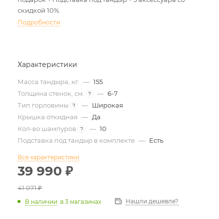
скидкой 10%.
Подробности
Характеристики
Масса тандыра, кг.
—
155
Толщина стенок, см.
—
6-7
?
Тип горловины
—
Широкая
?
Крышка откидная
—
Да
Кол-во шампуров
—
10
?
Подставка под тандыр в комплекте
—
Есть
Все характеристики
39 990
₽
41 071
₽
Нашли дешевле?
В наличии
:
в 3 магазинах