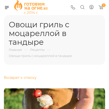
0
Овощи гриль с
моцареллой в
тандыре
—
—
Главная
Рецепты
Овощи гриль с моцареллой в тандыре
Возврат к списку