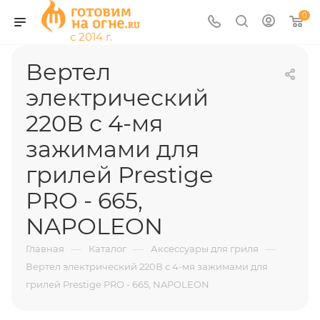
0
Вертел
электрический
220В с 4-мя
зажимами для
грилей Prestige
PRO - 665,
NAPOLEON
—
—
—
Главная
Каталог
Аксессуары для гриля
Вертел электрический 220В с 4-мя зажимами для
грилей Prestige PRO - 665, NAPOLEON