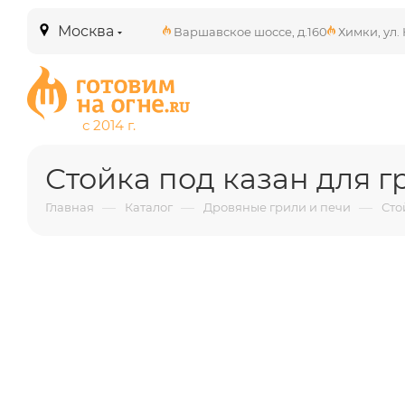
Москва
Варшавское шоссе, д.160
Химки, ул. 
Стойка под казан для г
—
—
—
Главная
Каталог
Дровяные грили и печи
Сто