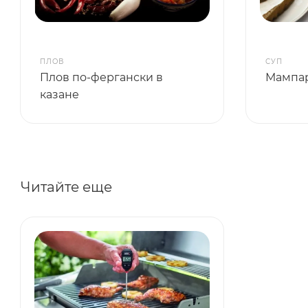
ПЛОВ
СУП
Плов по-фергански в
Мампа
казане
Читайте еще