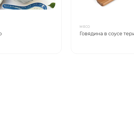
МЯСО
р
Говядина в соусе тер