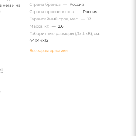
Страна бренда
—
Россия
в нём и на
Страна производства
—
Россия
!
Гарантийный срок, мес.
—
12
Масса, кг.
—
2,6
Габаритные размеры (ДхШхВ), см.
—
44х44х12
Все характеристики
е?
о