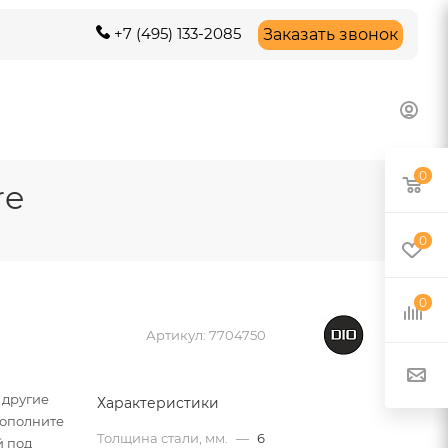
+7 (495) 133-2085
Заказать звонок
0
re
0
0
Артикул:
7704750
 другие
Характеристики
Дополните
Толщина стали, мм.
—
6
й под