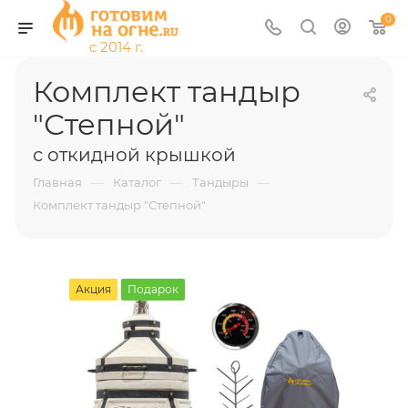
0
Комплект тандыр
"Степной"
с откидной крышкой
—
—
—
Главная
Каталог
Тандыры
Комплект тандыр "Степной"
Акция
Подарок