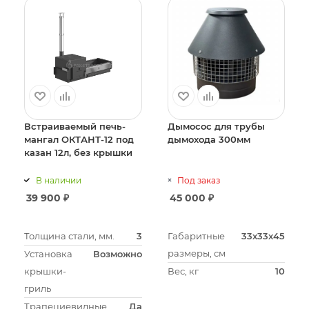
Встраиваемый печь-
Дымосос для трубы
мангал ОКТАНТ-12 под
дымохода 300мм
казан 12л, без крышки
В наличии
Под заказ
39 900
₽
45 000
₽
Толщина стали, мм.
3
Габаритные
33х33х45
размеры, см
Установка
Возможно
крышки-
Вес, кг
10
гриль
Трапециевидные
Да