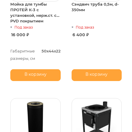
Мойка для тумбы
Сэндвич труба 0,5м, d-
ПРОТЕЙ К-3 с
350мм
установкой, нерж.ст. с
PVD покрытием
графитово-черное
Под заказ
Под заказ
16 000
₽
6 400
₽
Габаритные
50х44х22
размеры, см
В корзину
В корзину