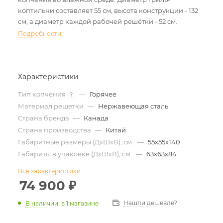
коптильни составляет 55 см, высота конструкции - 132
см, а диаметр каждой рабочей решётки - 52 см.
Подробности
Характеристики
Тип копчения
—
Горячее
?
Материал решетки
—
Нержавеющая сталь
Страна бренда
—
Канада
Страна производства
—
Китай
Габаритные размеры (ДхШхВ), см.
—
55х55х140
Габариты в упаковке (ДхШхВ), см.
—
63х63х84
Все характеристики
74 900
₽
Нашли дешевле?
В наличии
:
в 1 магазине