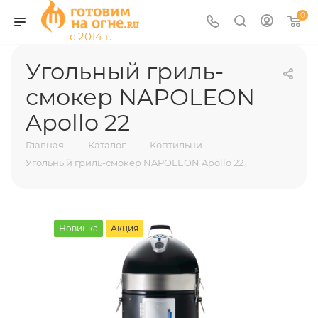
0
Угольный гриль-
смокер NAPOLEON
Apollo 22
—
—
—
Главная
Каталог
Коптильни
Угольный гриль-смокер NAPOLEON Apollo 22
Новинка
Акция