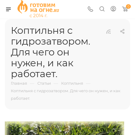
0
Коптильня с
гидрозатвором.
Для чего он
нужен, и как
работает.
—
—
—
Главная
Статьи
Коптильня
Коптильня с гидрозатвором. Для чего он нужен, и как
работает.