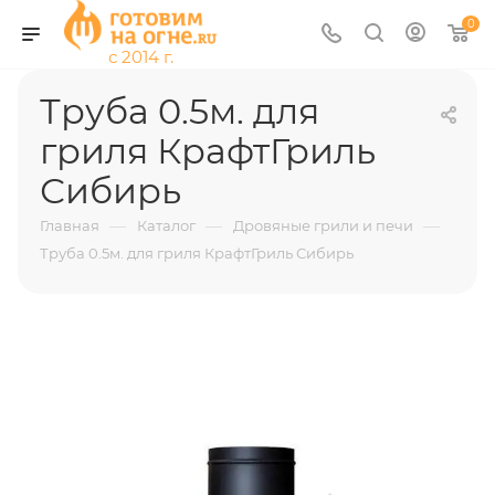
0
Труба 0.5м. для
гриля КрафтГриль
Сибирь
—
—
—
Главная
Каталог
Дровяные грили и печи
Труба 0.5м. для гриля КрафтГриль Сибирь