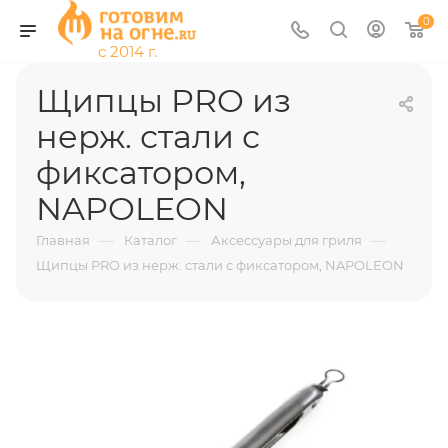
0
Щипцы PRO из
нерж. стали с
фиксатором,
NAPOLEON
—
—
—
Главная
Каталог
Аксессуары для гриля
Щипцы PRO из нерж. стали с фиксатором, NAPOLEON