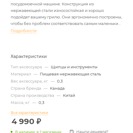
посудомоечной машине. Конструкция из
нержавеющей стали износостойкая и хорошо
подойдет вашему грилю. Они эргономично построены,
чтобы без проблем соответствовать самым маленьким
и самым большим рукам.
Подробности
Характеристики
Тип аксессуара
—
Щипцы и инструменты
Материал
—
Пищевая нержавеющая сталь
Вес аксессуара, кг.
—
0,3
Страна бренда
—
Канада
Страна производства
—
Китай
Масса, кг.
—
0,3
Все характеристики
4 990
₽
Нашли дешевле?
В наличии
:
в 2 магазинах