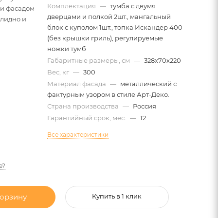
Комплектация
—
тумба с двумя
 и фасадом
дверцами и полкой 2шт., мангальный
олидно и
блок с куполом 1шт., топка Искандер 400
(без крышки гриль), регулируемые
ножки тумб
Габаритные размеры, см
—
328х70х220
Вес, кг
—
300
Материал фасада
—
металлический с
фактурным узором в стиле Арт-Деко.
Страна производства
—
Россия
Гарантийный срок, мес.
—
12
Все характеристики
е?
корзину
Купить в 1 клик