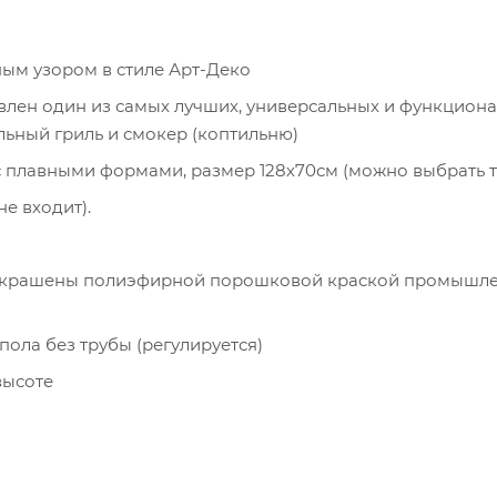
ым узором в стиле Арт-Деко
овлен один из самых лучших, универсальных и функцион
ольный гриль и смокер (коптильню)
с плавными формами, размер 128х70см (можно выбрать
е входит).
 окрашены полиэфирной порошковой краской промышле
пола без трубы (регулируется)
высоте