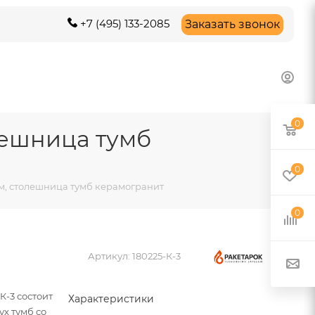
+7 (495) 133-2085
Заказать звонок
0
лешница тумб
0
м, столешница тумб керамогранит
0
Артикул:
180225-К-3
-3 состоит
Характеристики
ух тумб со