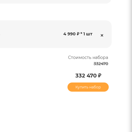
4 990 ₽ * 1 шт
3
Стоимость набора
332470
332 470 ₽
Купить набор