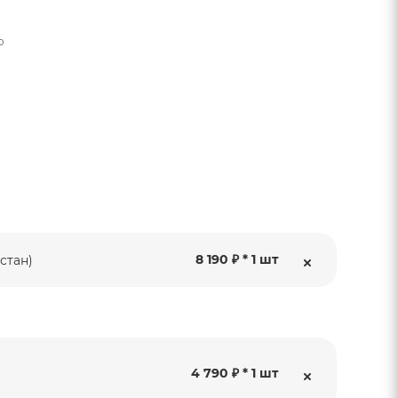
о
8 190 ₽ * 1 шт
стан)
4 790 ₽ * 1 шт