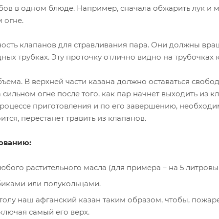
в в одном блюде. Например, сначала обжарить лук и мя
 огне.
сть клапанов для стравливания пара. Они должны враща
ных трубках. Эту проточку отлично видно на трубочках
бъема. В верхней части казана должно оставаться свобо
 сильном огне после того, как пар начнет выходить из 
роцессе приготовления и по его завершению, необходимо
ится, перестанет травить из клапанов.
зованию:
бого растительного масла (для примера – на 5 литровый
биками или полукольцами.
 столу наш афганский казан таким образом, чтобы, пож
ключая самый его верх.