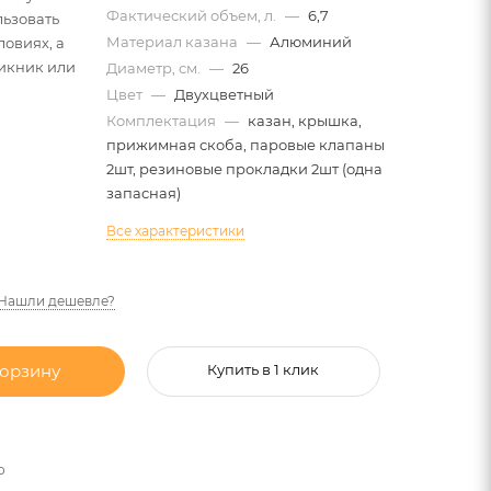
Фактический объем, л.
—
6,7
льзовать
Материал казана
—
Алюминий
ловиях, а
пикник или
Диаметр, см.
—
26
Цвет
—
Двухцветный
Комплектация
—
казан, крышка,
прижимная скоба, паровые клапаны
2шт, резиновые прокладки 2шт (одна
запасная)
Все характеристики
Нашли дешевле?
корзину
Купить в 1 клик
о