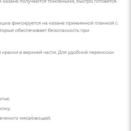
ом казане получаются томлеными, быстро готовятся.
ышка фиксируется на казане прижимной планкой с
оторый обеспечивает безопасность при
краски в верхней части. Для удобной переноски
огне.
соку.
печеного мяса/овощей.