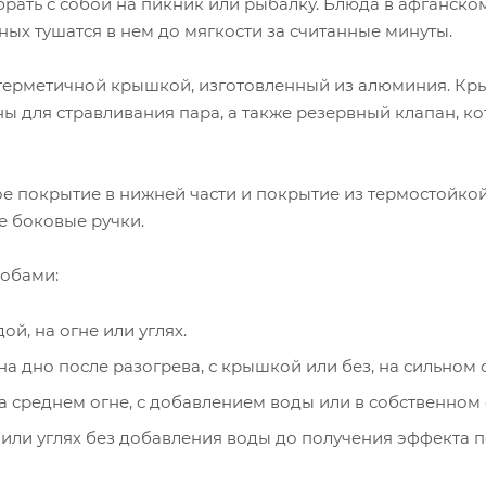
 брать с собой на пикник или рыбалку. Блюда в афганск
ых тушатся в нем до мягкости за считанные минуты.
с герметичной крышкой, изготовленный из алюминия. Кр
ы для стравливания пара, а также резервный клапан, к
 покрытие в нижней части и покрытие из термостойкой 
е боковые ручки.
собами:
й, на огне или углях.
а дно после разогрева, с крышкой или без, на сильном 
 среднем огне, с добавлением воды или в собственном 
 или углях без добавления воды до получения эффекта 