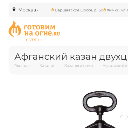
Москва
Варшавское шоссе, д.160
Химки, ул. 
Афганский казан двухц
—
—
—
Главная
Каталог
Казаны и печи
Афганский к