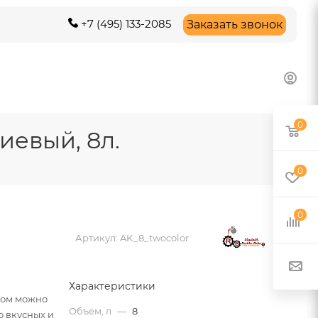
+7 (495) 133-2085
Заказать звонок
0
иевый, 8л.
0
0
Артикул:
AK_8_twocolor
Характеристики
ром можно
Объем, л
—
8
о вкусных и