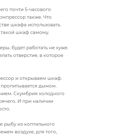
его почти 5-часового
компрессор также. Что
стве шкафа использовать
 такой шкаф самому.
ры, будет работать не хуже.
лать отверстие, в которое
рессор и открываем шкаф.
 и пропитывается дымом.
нием. Скумбрия холодного
рячего. И при наличии
сто.
те рыбу из коптильного
ежем воздухе, для того,