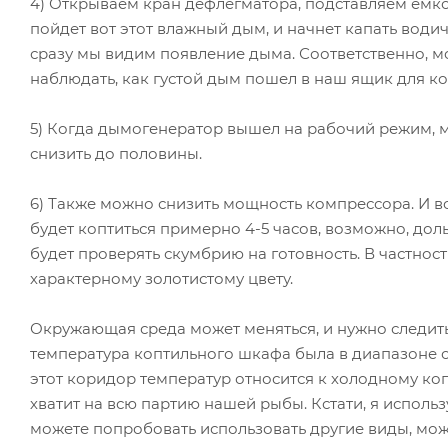
4) Открываем кран дефлегматора, подставляем емко
пойдет вот этот влажный дым, и начнет капать водичк
сразу мы видим появление дыма. Соответственно, 
наблюдать, как густой дым пошел в наш ящик для к
5) Когда дымогенератор вышел на рабочий режим,
снизить до половины.
6) Также можно снизить мощность компрессора. И в
будет коптиться примерно 4-5 часов, возможно, до
будет проверять скумбрию на готовность. В частност
характерному золотистому цвету.
Окружающая среда может меняться, и нужно следить 
температура коптильного шкафа была в диапазоне от
этот коридор температур относится к холодному к
хватит на всю партию нашей рыбы. Кстати, я исполь
можете попробовать использовать другие виды, мож