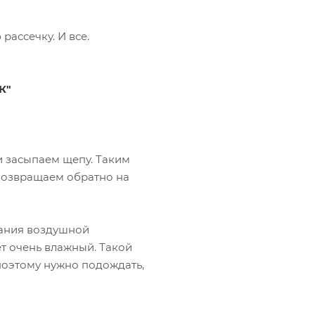
рассечку. И все.
К"
и засыпаем щепу. Таким
возвращаем обратно на
дания воздушной
т очень влажный. Такой
поэтому нужно подождать,