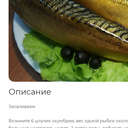
Описание
Засаливаем
Возьмите 6 штучек скумбрии, вес одной рыбки окол
большую кастрюлю, налить 2 литра воды, добавить 