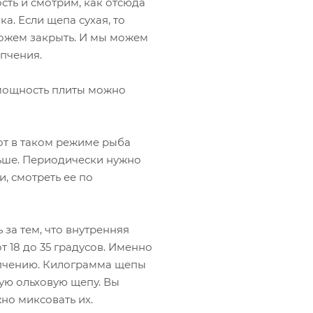
сть и смотрим, как отсюда
а. Если щепа сухая, то
можем закрыть. И мы можем
опчения.
 мощность плиты можно
от в таком режиме рыба
льше. Периодически нужно
и, смотреть ее по
за тем, что внутренняя
 18 до 35 градусов. Именно
опчению. Килограмма щепы
зую ольховую щепу. Вы
но миксовать их.