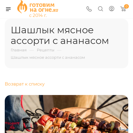
0
Шашлык мясное
ассорти с ананасом
—
—
Главная
Рецепты
Шашлык мясное ассорти с ананасом
Возврат к списку