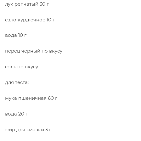
лук репчатый
30 г
сало курдючное
10 г
вода
10 г
перец черный
по вкусу
соль
по вкусу
для теста:
мука пшеничная
60 г
вода
20 г
жир для смазки
3 г