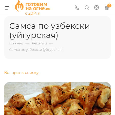
0
Самса по узбекски
(уйгурская)
—
—
Главная
Рецепты
Самса по узбекски (уйгурская)
Возврат к списку