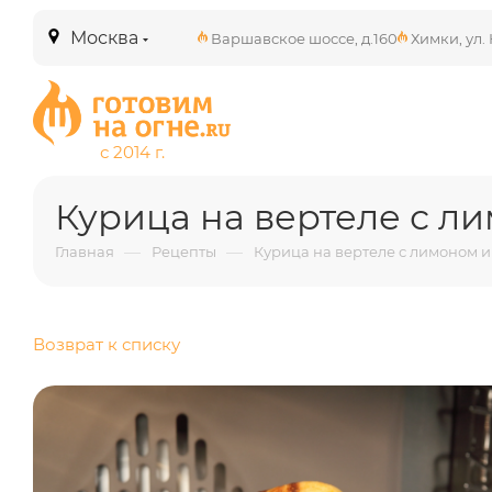
Москва
Варшавское шоссе, д.160
Химки, ул. 
Курица на вертеле с л
—
—
Главная
Рецепты
Курица на вертеле с лимоном 
Возврат к списку