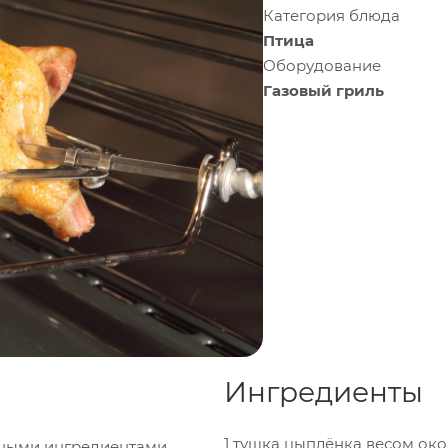
Категория блюда
Птица
Оборудование
Газовый гриль
Ингредиенты
1 тушка цыплёнка весом окол
ьными ингредиентами