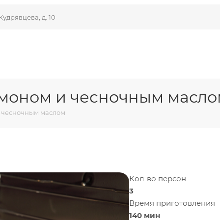
Кудрявцева, д. 10
имоном и чесночным масл
и чесночным маслом
Кол-во персон
3
Время приготовления
140 мин