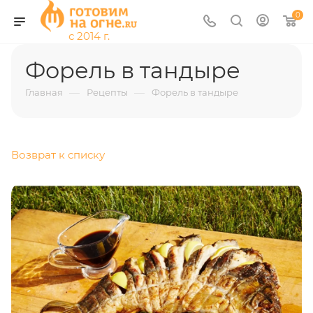
0
Форель в тандыре
—
—
Главная
Рецепты
Форель в тандыре
Возврат к списку