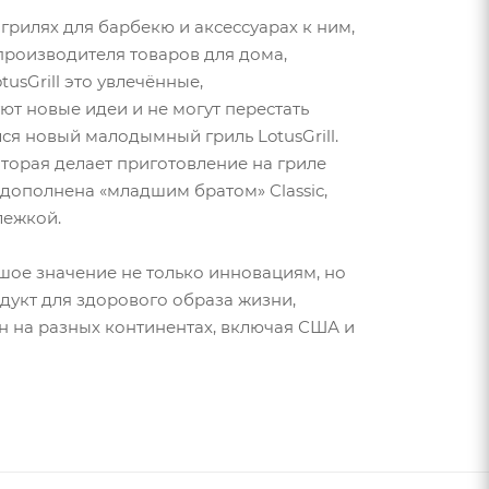
рилях для барбекю и аксессуарах к ним,
производителя товаров для дома,
usGrill это увлечённые,
т новые идеи и не могут перестать
ся новый малодымный гриль LotusGrill.
оторая делает приготовление на гриле
дополнена «младшим братом» Classic,
лежкой.
ьшое значение не только инновациям, но
одукт для здорового образа жизни,
н на разных континентах, включая США и