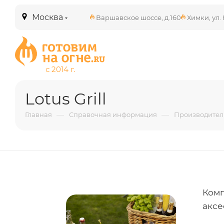
Москва
Варшавское шоссе, д.160
Химки, ул. 
Lotus Grill
—
—
Главная
Справочная информация
Производител
Комп
аксе