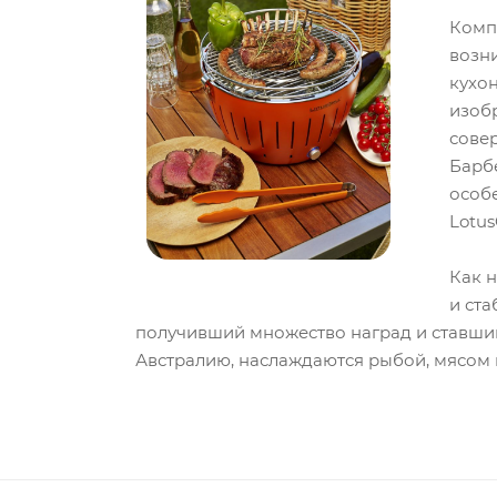
Компа
возни
кухон
изобр
совер
Барбе
особ
Lotus
Как н
и ста
получивший множество наград и ставший
Австралию, наслаждаются рыбой, мясом и