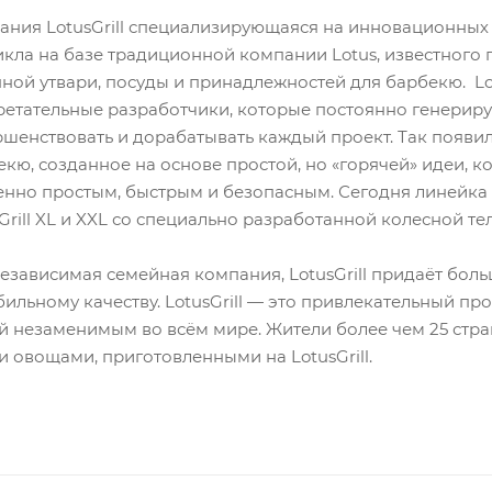
ния LotusGrill специализирующаяся на инновационных г
кла на базе традиционной компании Lotus, известного 
ной утвари, посуды и принадлежностей для барбекю. Lot
етательные разработчики, которые постоянно генерирую
шенствовать и дорабатывать каждый проект. Так появил
кю, созданное на основе простой, но «горячей» идеи, к
енно простым, быстрым и безопасным. Сегодня линейка 
Grill XL и XXL со специально разработанной колесной те
езависимая семейная компания, LotusGrill придаёт бол
бильному качеству. LotusGrill — это привлекательный пр
 незаменимым во всём мире. Жители более чем 25 стра
 овощами, приготовленными на LotusGrill.