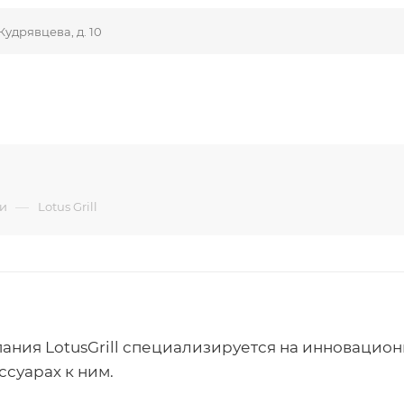
Кудрявцева, д. 10
—
и
Lotus Grill
ания LotusGrill специализируется на инновацион
ссуарах к ним.