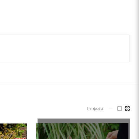
14
фото
—