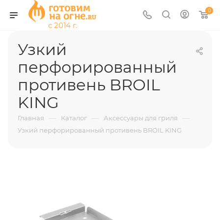
0
Узкий
перфорированный
противень BROIL
KING
—
—
—
Главная
Каталог
Аксессуары для гриля
Узкий перфорированный противень BROIL KING