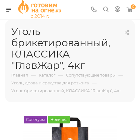
0
Уголь
брикетированный,
КЛАССИКА
"ГлавЖар", 4кг
—
—
—
Главная
Каталог
Сопутствующие товары
—
Уголь, дрова и средства для розжига
Уголь брикетированный, КЛАССИКА "ГлавЖар", 4кг
Советуем
Новинка