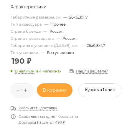
Характеристики
Габаритные размеры, см
—
26х6,3х1,7
Тип аксессуара
—
Прочее
Страна бренда
—
Россия
Страна производства
—
Россия
Габариты в упаковке (ДхШхВ), см.
—
26х6,3х1,7
Тип упаковки
—
Без упаковки
190
₽
Нашли дешевле?
В наличии
:
в 4 магазинах
В корзину
Купить в 1 клик
Рассчитать доставку
Самовывоз сегодня - бесплатно
Доставка 1-3 дня от 490 ₽