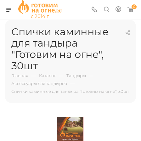
0
Спички каминные
для тандыра
"Готовим на огне",
30шт
—
—
—
Главная
Каталог
Тандыры
—
Аксессуары для тандыров
Спички каминные для тандыра "Готовим на огне", 30шт