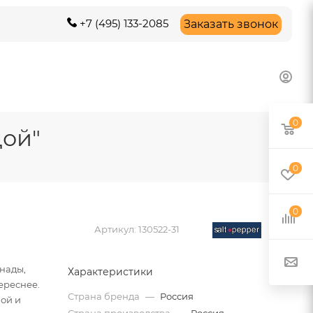
+7 (495) 133-2085
Заказать звонок
0
ой"
0
0
Артикул:
130522-31
нады,
Характеристики
ереснее.
Страна бренда
—
Россия
бой и
Страна производства
—
Россия