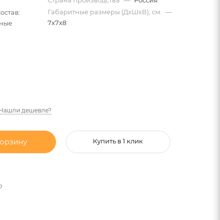
Габаритные размеры (ДхШхВ), см.
—
остав:
7х7х8
ьные
Нашли дешевле?
корзину
Купить в 1 клик
о