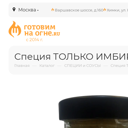
Москва
Варшавское шоссе, д.160
Химки, ул. 
Специя ТОЛЬКО ИМБИР
—
—
—
Главная
Каталог
СПЕЦИИ и СОУСЫ
Специя 