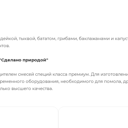
ейкой, тыквой, бататом, грибами, баклажанами и капуст
тов.
 "Сделано природой"
дителем смесей специй класса премиум. Для изготовлен
ременного оборудования, необходимого для помола, др
лько высшего качества.