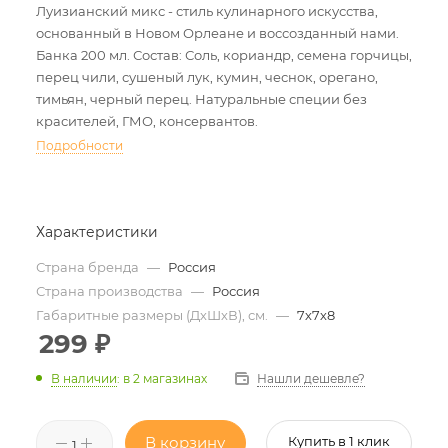
Луизианский микс - стиль кулинарного искусства,
основанный в Новом Орлеане и воссозданный нами.
Банка 200 мл. Состав: Соль, кориандр, семена горчицы,
перец чили, сушеный лук, кумин, чеснок, орегано,
тимьян, черный перец. Натуральные специи без
красителей, ГМО, консервантов.
Подробности
Характеристики
Страна бренда
—
Россия
Страна производства
—
Россия
Габаритные размеры (ДхШхВ), см.
—
7х7х8
299
₽
Нашли дешевле?
В наличии
:
в 2 магазинах
В корзину
Купить в 1 клик