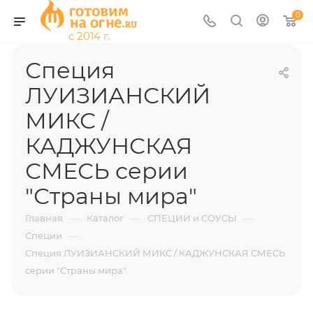
0
Специя
ЛУИЗИАНСКИЙ
МИКС /
КАДЖУНСКАЯ
СМЕСЬ серии
"Страны мира"
—
—
—
Главная
Каталог
СПЕЦИИ и СОУСЫ
—
Специи
Специя ЛУИЗИАНСКИЙ МИКС / КАДЖУНСКАЯ СМЕСЬ
серии "Страны мира"