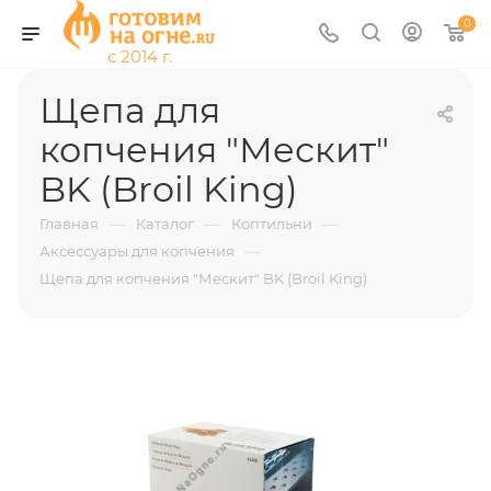
0
Щепа для
копчения "Мескит"
BK (Broil King)
—
—
—
Главная
Каталог
Коптильни
—
Аксессуары для копчения
Щепа для копчения "Мескит" BK (Broil King)