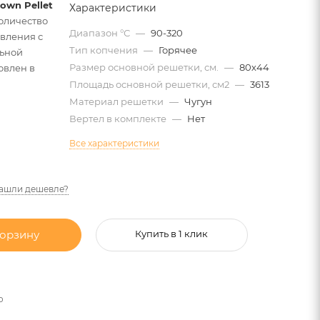
own Pellet
Характеристики
оличество
Диапазон °С
—
90-320
авления с
Тип копчения
—
Горячее
ьной
Размер основной решетки, см.
—
80х44
овлен в
Площадь основной решетки, см2
—
3613
Материал решетки
—
Чугун
Вертел в комплекте
—
Нет
Все характеристики
ашли дешевле?
корзину
Купить в 1 клик
о