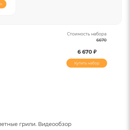
ь
Стоимость набора
6670
6 670 ₽
Купить набор
ллетные грили. Видеообзор