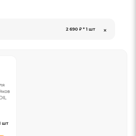
2 690 ₽ * 1 шт
ля
йков
OIL
1 шт