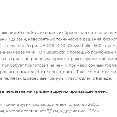
тяжении 30 лет. За это время их бренд стал по-настоящ
ьный дизайн, невероятные технические решения, без к
, а пеллетный гриль BROIL KING Crown Pellet 500 - пря
нием через Wi-Fi или Bluetooth с помощью приложения 
я на гриле, встроенным термометром с щупом, системой о
з попробует приготовит на нём, к примеру, сочный гов
рое вы только захотите приготовить. Также стоит отметит
а пеллетах (древесные гранулы). Изготовлен в Канаде.
ед пеллетными грилями других производителей:
как грили других производителей только до 260С.
которая составляет 7,5 см, у других она - 5,5см.