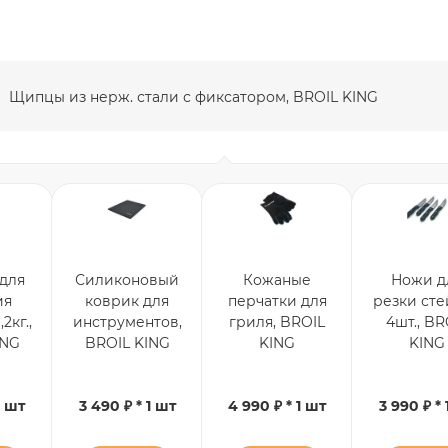
Щипцы из нерж. стали с фиксатором, BROIL KING
для
Силиконовый
Кожаные
Ножи д
ия
коврик для
перчатки для
резки сте
2кг.,
инструментов,
гриля, BROIL
4шт., BR
ING
BROIL KING
KING
KING
1 шт
3 490 ₽ * 1 шт
4 990 ₽ * 1 шт
3 990 ₽ * 