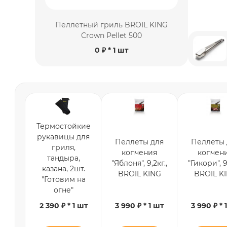
Пеллетный гриль BROIL KING
Crown Pellet 500
0 ₽
* 1 шт
Термостойкие
рукавицы для
Пеллеты для
Пеллеты 
гриля,
копчения
копчен
тандыра,
"Яблоня", 9,2кг.,
"Гикори", 9,
казана, 2шт.
BROIL KING
BROIL K
"Готовим на
огне"
2 390 ₽ * 1 шт
3 990 ₽ * 1 шт
3 990 ₽ * 