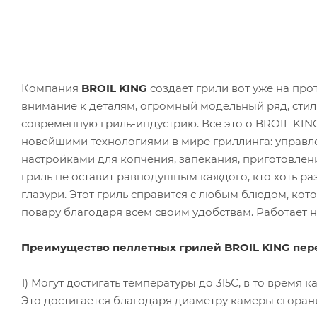
Компания
BROIL KING
создает грили вот уже на про
внимание к деталям, огромный модельный ряд, стил
современную гриль-индустрию. Всё это о BROIL KING
новейшими технологиями в мире гриллинга: управле
настройками для копчения, запекания, приготовлени
гриль не оставит равнодушным каждого, кто хоть ра
глазури. Этот гриль справится с любым блюдом, кото
повару благодаря всем своим удобствам. Работает н
Преимущество пеллетных грилей BROIL KING пер
1) Могут достигать температуры до 315С, в то время 
Это достигается благодаря диаметру камеры сгорания, 