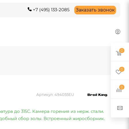
+7 (495) 133-2085
Заказать звонок
0
0
0
Артикул:
494055EU
тура до 315С. Камера горения из нерж. стали.
Удобный сбор золы. Встроенный жиросборник.