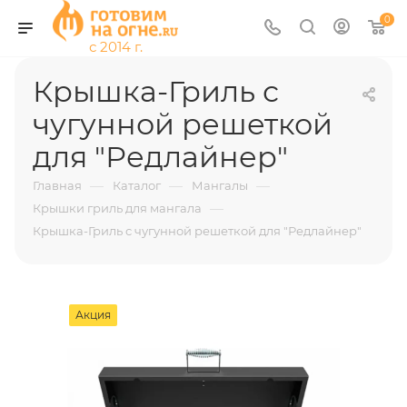
0
Крышка-Гриль с
чугунной решеткой
для "Редлайнер"
—
—
—
Главная
Каталог
Мангалы
—
Крышки гриль для мангала
Крышка-Гриль с чугунной решеткой для "Редлайнер"
Акция