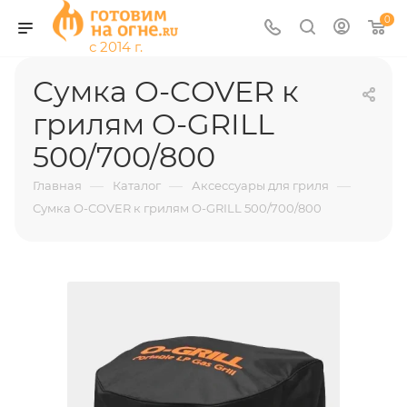
0
Сумка O-COVER к
грилям O-GRILL
500/700/800
—
—
—
Главная
Каталог
Аксессуары для гриля
Сумка O-COVER к грилям O-GRILL 500/700/800