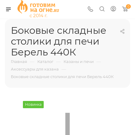
0
Боковые складные
столики для печи
Берель 440К
—
—
—
Главная
Каталог
Казаны и печи
—
Аксессуары для казана
Боковые складные столики для печи Берель 440К
Новинка