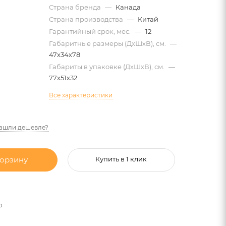
Страна бренда
—
Канада
Страна производства
—
Китай
Гарантийный срок, мес.
—
12
Габаритные размеры (ДхШхВ), см.
—
47х34х78
Габариты в упаковке (ДхШхВ), см.
—
77х51х32
Все характеристики
ашли дешевле?
корзину
Купить в 1 клик
о