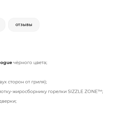
ОТЗЫВЫ
Rogue
чёрного цвета;
ух сторон от гриля);
 лотку-жиросборнику горелки SIZZLE ZONE™;
дверки;