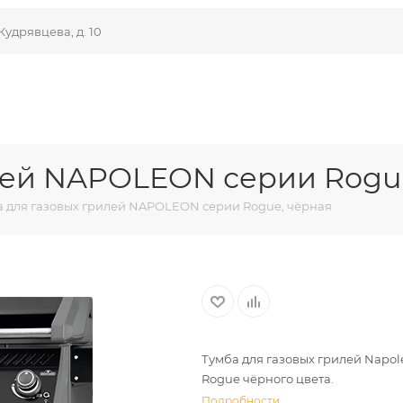
Кудрявцева, д. 10
лей NAPOLEON серии Rogu
а для газовых грилей NAPOLEON серии Rogue, чёрная
Тумба для газовых грилей Napol
Rogue чёрного цвета.
Подробности