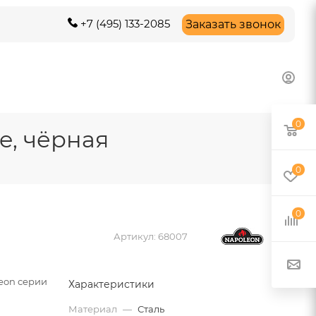
+7 (495) 133-2085
Заказать звонок
0
e, чёрная
0
0
Артикул:
68007
eon серии
Характеристики
Материал
—
Сталь