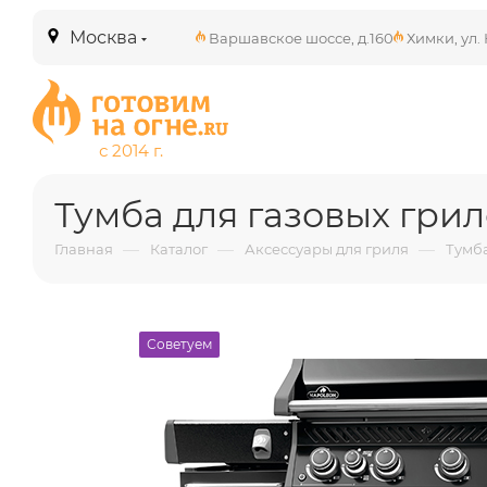
Москва
Варшавское шоссе, д.160
Химки, ул. 
Тумба для газовых гри
—
—
—
Главная
Каталог
Аксессуары для гриля
Тумб
Советуем