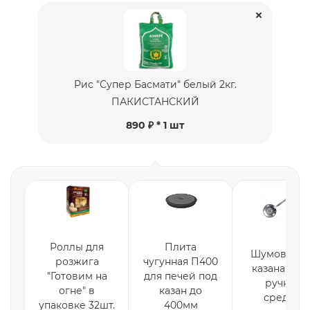
Рис "Супер Басмати" белый 2кг.
ПАКИСТАНСКИЙ
890 ₽ * 1 шт
Роллы для
Плита
Шумовка д
розжига
чугунная П400
казана с де
"Готовим на
для печей под
ручкой,
огне" в
казан до
средняя
упаковке 32шт.
400мм