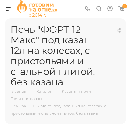
0
Печь "ФОРТ-12
Макс" под казан
12л на колесах, с
пристольями и
стальной плитой,
без казана
—
—
—
Главная
Каталог
Казаны и печи
—
Печи под казан
Печь "ФОРТ-12 Макс" под казан 12л на колесах, с
пристольями и стальной плитой, без казана