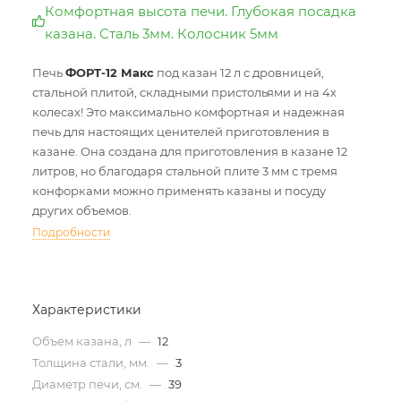
Комфортная высота печи. Глубокая посадка
казана. Сталь 3мм. Колосник 5мм
Печь
ФОРТ-12 Макс
под казан 12 л с дровницей,
стальной плитой, складными пристольями и на 4х
колесах! Это максимально комфортная и надежная
печь для настоящих ценителей приготовления в
казане. Она создана для приготовления в казане 12
литров, но благодаря стальной плите 3 мм с тремя
конфорками можно применять казаны и посуду
других объемов.
Подробности
Характеристики
Объем казана, л
—
12
Толщина стали, мм.
—
3
Диаметр печи, см.
—
39