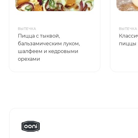
ВЫПЕЧКА
ВЫПЕЧКА
Пицца с тыквой,
Класси
бальзамическим луком,
пиццы
шалфеем и кедровыми
орехами