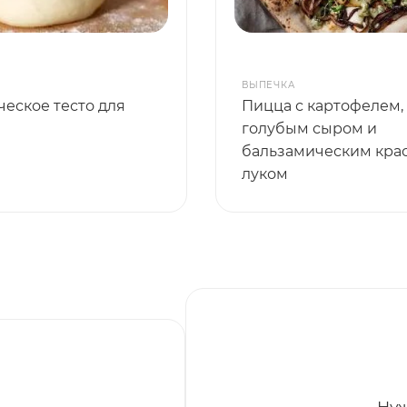
ВЫПЕЧКА
ческое тесто для
Пицца с картофелем,
голубым сыром и
бальзамическим кра
луком
Нуж