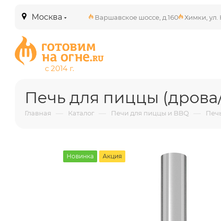
Москва
Варшавское шоссе, д.160
Химки, ул. 
Печь для пиццы (дрова/
—
—
—
Главная
Каталог
Печи для пиццы и BBQ
Печь
Новинка
Акция