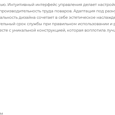
чью. Интуитивный интерфейс управления делает настрой
производительность труда поваров. Адаптация под разну
альность дизайна сочетает в себе эстетическое наслаж
ительный срок службы при правильном использовании и
сте с уникальной конструкцией, которая воплотила лу
см