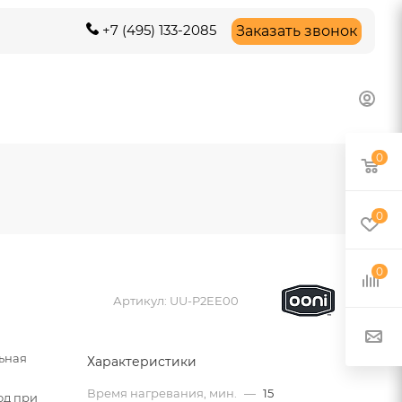
+7 (495) 133-2085
Заказать звонок
0
0
0
Артикул:
UU-P2EE00
ьная
Характеристики
Время нагревания, мин.
—
15
юд при