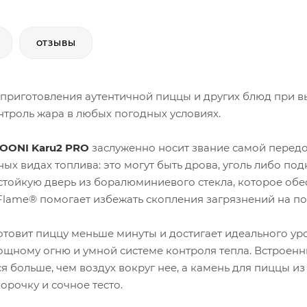
ОТЗЫВЫ
 приготовления аутентичной пиццы и других блюд при 
нтроль жара в любых погодных условиях.
OONI Karu2 PRO
заслуженно носит звание самой передо
ных видах топлива: это могут быть дрова, уголь либо п
тойкую дверь из боралюминиевого стекла, которое обе
wFlame® помогает избежать скопления загрязнений на по
отовит пиццу меньше минуты и достигает идеального уров
ощному огню и умной системе контроля тепла. Встроен
ся больше, чем воздух вокруг нее, а камень для пиццы 
орочку и сочное тесто.