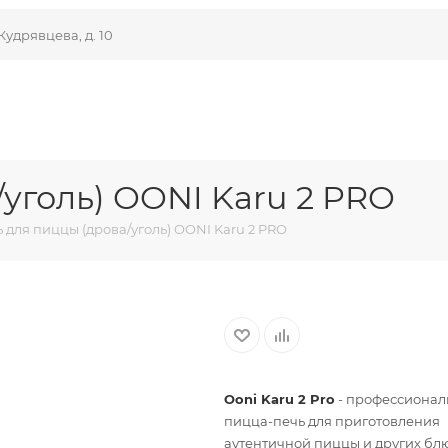
Кудрявцева, д. 10
уголь) OONI Karu 2 PRO
 для пиццы (дрова/уголь) OONI Karu 2 PRO
Ooni Karu 2 Pro
- профессионал
пицца-печь для приготовления
аутентичной пиццы и других бл