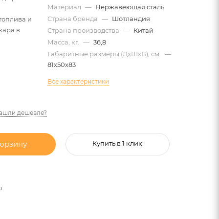
Материал
—
Нержавеющая сталь
Страна бренда
—
Шотландия
топлива и
жара в
Страна производства
—
Китай
Масса, кг.
—
36,8
Габаритные размеры (ДхШхВ), см.
—
81х50х83
Все характеристики
ашли дешевле?
корзину
Купить в 1 клик
о