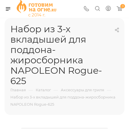
0
Набор из 3-х
вкладышей для
поддона-
жиросборника
NAPOLEON Rogue-
625
—
—
—
Главная
Каталог
Аксессуары для гриля
Набор из 3-х вкладышей для поддона-жиросборника
NAPOLEON Rogue-625