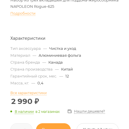
Набор из трех вкладышей для поддона-жиросборника
NAPOLEON Rogue-625
Подробности
Характеристики
Тип аксессуара
—
Чистка и уход
Материал
—
Алюминиевая фольга
Страна бренда
—
Канада
Страна производства
—
Китай
Гарантийный срок, мес.
—
12
Масса, кг.
—
0,4
Все характеристики
2 990
₽
Нашли дешевле?
В наличии
:
в 2 магазинах